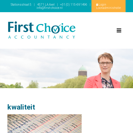
Stationsstraat 5
|
4571 LA Axel
|
+31 (0) 115-691496
|
Login
info@first-choice.nl
Loonadministratie
kwaliteit