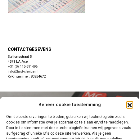
CONTACTGEGEVENS
Stationsstraat 5
4571 LA Axel
+31 (0) 115-691496
info@first-choice.nl
KvK nummer: 83284672
Beheer cookie toestemming
NEEM CONTACT OP
STEL EEN VRAAG
Om de beste ervaringen te bieden, gebruiken wij technologieën zoals
cookies om informatie over je apparaat op te slaan en/of te raadplegen.
Door in te stemmen met deze technologieën kunnen wij gegevens zoals
surfgedrag of unieke ID's op deze site verwerken. Als je geen