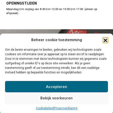
OPENINGSTIJDEN
Maandag t/m vrijdag van 8.30 t/m 12.00 en 13.00 t/m 17.00. (alleen op
afspraak)
Beheer cookie toestemming
NEEM CONTACT OP
STEL EEN VRAAG
Om de beste ervaringen te bieden, gebruiken wij technologieën zoals
cookies om informatie over je apparaat op te slaan en/of te raadplegen.
Door in te stemmen met deze technologieën kunnen wij gegevens zoals
surfgedrag of unieke ID's op deze site verwerken. Als je geen
toestemming geeft of uw toestemming intrekt, kan dit een nadelige
invloed hebben op bepaalde functies en mogelijkheden.
VOLG FIRST CHOICE ACCOUNTANCY OP
FACEBOOK
Accepteren
VOOR NIEUWS EN TIPS!
Bekijk voorkeuren
© 2026 Copyright First Choice Accountancy.
Privacy en Cookieverklaring
Cookiebeleid
Privacyverklaring
Algemene Voorwaarden
Realisatie
Searacon