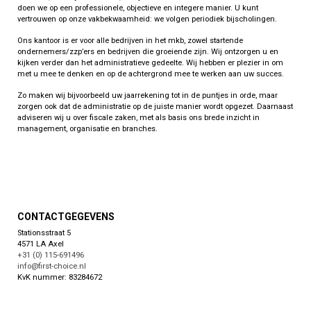
doen we op een professionele, objectieve en integere manier. U kunt
vertrouwen op onze vakbekwaamheid: we volgen periodiek bijscholingen.
Ons kantoor is er voor alle bedrijven in het mkb, zowel startende
ondernemers/zzp’ers en bedrijven die groeiende zijn. Wij ontzorgen u en
kijken verder dan het administratieve gedeelte. Wij hebben er plezier in om
met u mee te denken en op de achtergrond mee te werken aan uw succes.
Zo maken wij bijvoorbeeld uw jaarrekening tot in de puntjes in orde, maar
zorgen ook dat de administratie op de juiste manier wordt opgezet. Daarnaast
adviseren wij u over fiscale zaken, met als basis ons brede inzicht in
management, organisatie en branches.
CONTACTGEGEVENS
Stationsstraat 5
4571 LA Axel
+31 (0) 115-691496
info@first-choice.nl
KvK nummer: 83284672