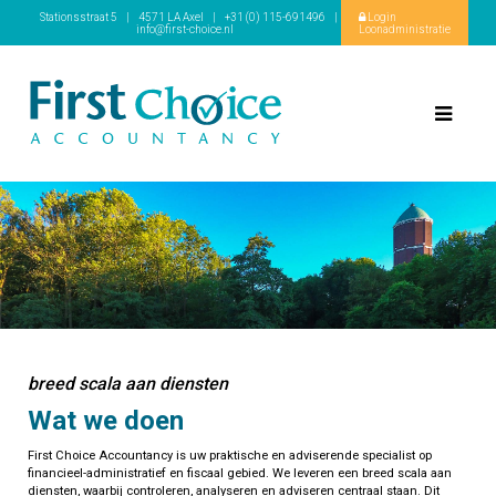
Stationsstraat 5
|
4571 LA Axel
|
+31 (0) 115-691496
|
Login
info@first-choice.nl
Loonadministratie
breed scala aan diensten
Wat we doen
First Choice Accountancy is uw praktische en adviserende specialist op
financieel-administratief en fiscaal gebied. We leveren een breed scala aan
diensten, waarbij controleren, analyseren en adviseren centraal staan. Dit