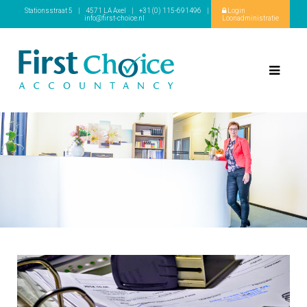
Stationsstraat 5
|
4571 LA Axel
|
+31 (0) 115-691496
|
Login
info@first-choice.nl
Loonadministratie